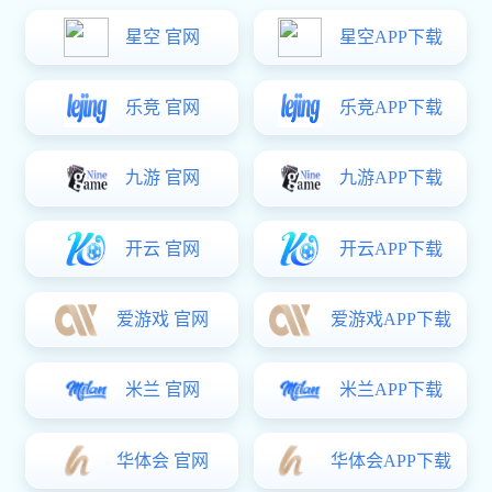
超凡国际官网-追求健康,你我一起成长 （总公司）
深圳市宝安区海谷科技大厦T1栋(总部)
电话：0755-27745666
传真：0755-27704518
产品中心
P
RODUCTCENTER